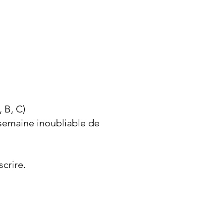
 B, C)
 semaine inoubliable de
crire.