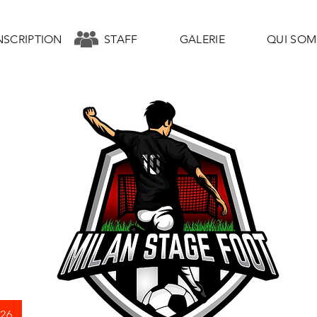
NSCRIPTION
STAFF
GALERIE
QUI SO
026