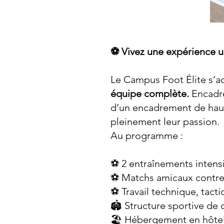
⚽ Vivez une expérience un
Le Campus Foot Élite s’ad
équipe complète.
Encadré
d’un encadrement de haut
pleinement leur passion.
Au programme :
⚽ 2 entraînements intensi
⚽ Matchs amicaux contre
⚽ Travail technique, tact
🏟️ Structure sportive de 
🏖️ Hébergement en hôtel 