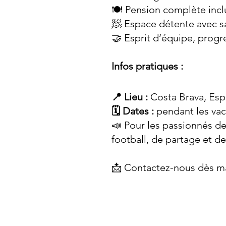
🍽️ Pension complète incl
🧖 Espace détente avec 
🤝 Esprit d’équipe, progr
Infos pratiques :
📍 Lieu :
Costa Brava, Es
🗓️ Dates :
pendant les vaca
📣 Pour les passionnés de
football, de partage et d
📩 Contactez-nous dès ma