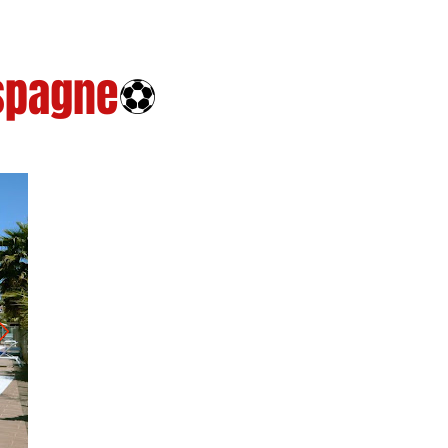
Espagne
⚽