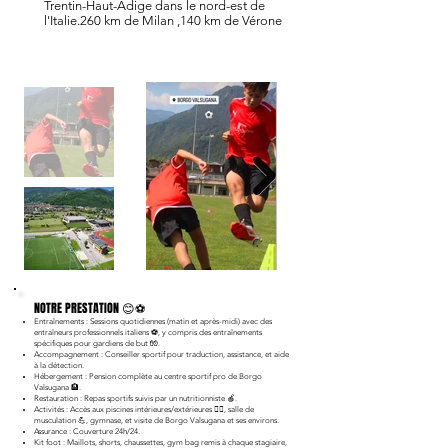
Trentin-Haut-Adige dans le nord-est de
l'Italie.260 km de Milan ,140 km de Vérone
NOTRE PRESTATION 😊⚽
Entraînements : Sessions quotidiennes (matin et après-midi) avec des
entraîneurs professionnels italiens ⚽, y compris des entraînements
spécifiques pour gardiens de but 🧤.
Accompagnement : Conseiller sportif pour traduction, assistance, et aide
à la détection.
Hébergement : Pension complète au centre sportif pro de Borgo
Valsugana 🏨.
Restauration : Repas sportifs suivis par un nutritionniste 🍎.
Activités : Accès aux piscines intérieures/extérieures 🏊‍♂️, salle de
musculation 💪, gymnase, et visite de Borgo Valsugana et ses environs.
Assurance : Couverture 24h/24.
Kit foot : Maillots, shorts, chaussettes, gym bag remis à chaque stagiaire,